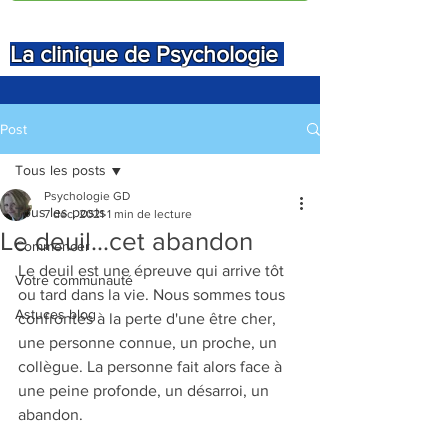
La clinique de Psychologie
Post
Tous les posts
Psychologie GD
Tous les posts
7 déc. 2021
1 min de lecture
Le deuil...cet abandon
Commencer
Le deuil est une épreuve qui arrive tôt 
Votre communauté
ou tard dans la vie. Nous sommes tous 
Astuces blog
confrontés à la perte d'une être cher, 
une personne connue, un proche, un 
collègue. La personne fait alors face à 
une peine profonde, un désarroi, un 
abandon.