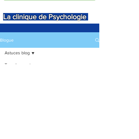
La clinique de Psychologie
Blogue
Astuces blog
Tous les posts
Posts à venir
Commencer
Votre
Découvrez d'autres catégories de ce
communauté
blog ou revenez plus tard.
Astuces blog
Rendez vous