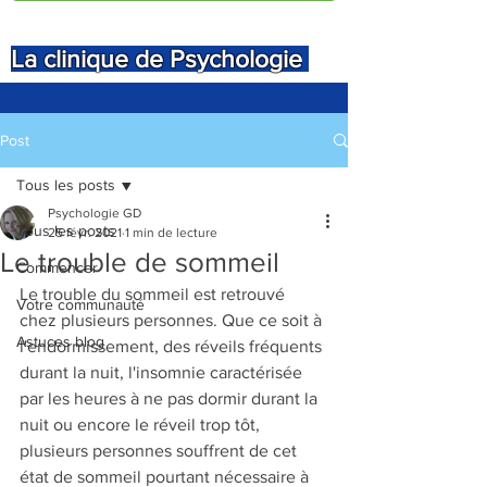
La clinique de Psychologie
Post
Tous les posts
Psychologie GD
Tous les posts
25 févr. 2021
1 min de lecture
Le trouble de sommeil
Commencer
Le trouble du sommeil est retrouvé 
Votre communauté
chez plusieurs personnes. Que ce soit à 
Astuces blog
l'endormissement, des réveils fréquents 
durant la nuit, l'insomnie caractérisée 
par les heures à ne pas dormir durant la 
nuit ou encore le réveil trop tôt, 
plusieurs personnes souffrent de cet 
état de sommeil pourtant nécessaire à 