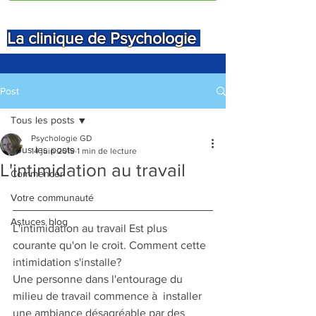
La clinique de Psychologie
Post
Tous les posts
Psychologie GD
Tous les posts
14 juin 2019
1 min de lecture
L'intimidation au travail
Commencer
Votre communauté
Astuces blog
L'intimidation au travail Est plus 
courante qu'on le croit. Comment cette 
intimidation s'installe? 
Une personne dans l'entourage du 
milieu de travail commence à  installer 
une ambiance désagréable par des 