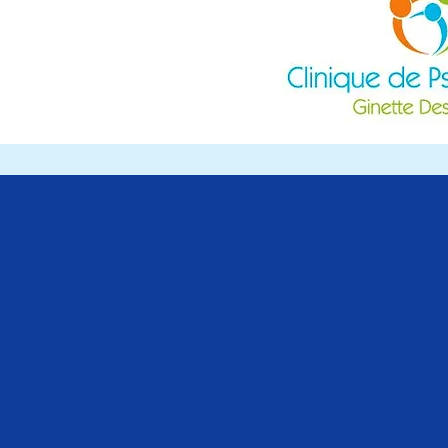
uguay - Contrecœur - Delson - La Prairie - Longueuil - McMasterville - Mont-Saint-Hilaire - Otterburn P