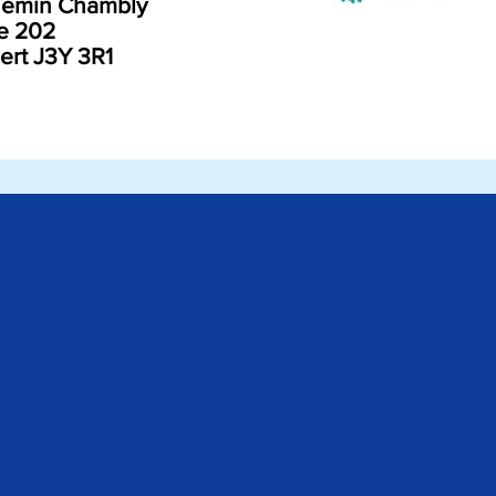
 Chemin Chambly
 202
rt J3Y 3R1
 Sainte-Catherine - Saint-Constant - Saint-Jean-sur-Richelieu - Saint-Isidore - Sainte-Julie - Saint-La