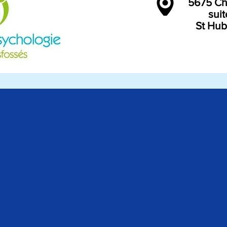
5675
suite
St Hube
ark - Saint-Amable - Saint-Antoine-sur-Richelieu - Saint-Basile-le-Grand - Saint-Bruno-de-Montarville -