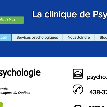
La clinique de Ps
ndez-Vous
ueil
Services psychologiques
Nous Joindre
Blo
sychologie
psycho
Longueuil
peute
438-3
chologues du Québec