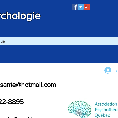
ychologie
gue
S
.sante@hotmail.com
22-8895