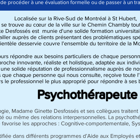
de procéder à une évaluation formelle ou de passer à un tr
Localisée sur la Rive-Sud de Montréal à St Hubert,
se trouve au cœur de la ville sur le Chemin Chambly tout 
 Desfossés est munie d'une solide formation universitaire
ailler auprès de clients présentant des problématiques spé
lientèle desservie couvre l'ensemble du territoire de la M
jours répondre aux besoins particuliers de chaque personne
oche innovante, réaliste et holistique, adaptée aux indiv
 une solide réputation de professionnalisme auprès de no
 que chaque personne qui nous consulte, reçoive toute l'a
rs le professionnel le plus approprié pour répondre à ses 
Psychothérapeute
ogie, Madame Ginette Desfossés et ses collègues traitent
té ou même des relations interpersonnelles. La psychoth
 favorise les approches : Cognitive-comportementale, Sys
ifiée dans différents programmes d’Aide aux Employés 