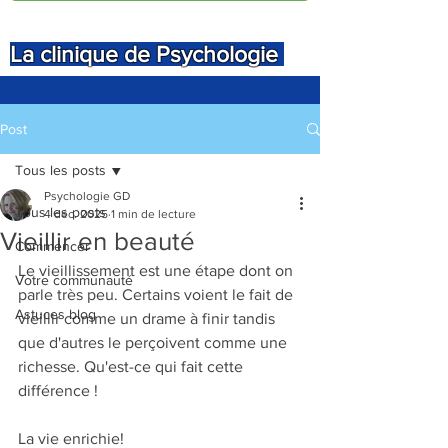
La clinique de Psychologie
Post
Tous les posts
Psychologie GD
Tous les posts
4 déc. 2025
1 min de lecture
Vieillir en beauté
Commencer
Le vieillissement est une étape dont on 
Votre communauté
parle très peu. Certains voient le fait de 
Astuces blog
vieillir comme un drame à finir tandis 
que d'autres le perçoivent comme une 
richesse. Qu'est-ce qui fait cette 
différence !
La vie enrichie!