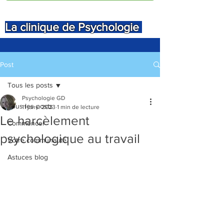
La clinique de Psychologie
Post
Tous les posts
Psychologie GD
Tous les posts
11 janv. 2023
1 min de lecture
Le harcèlement
Commencer
psychologique au travail
Votre communauté
Astuces blog