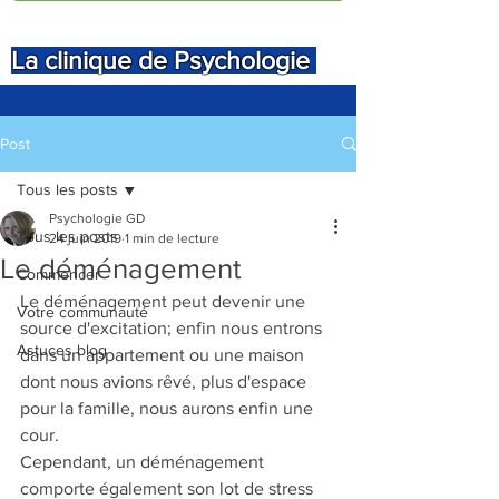
La clinique de Psychologie
Post
Tous les posts
Psychologie GD
Tous les posts
24 juin 2019
1 min de lecture
Le déménagement
Commencer
Le déménagement peut devenir une 
Votre communauté
source d'excitation; enfin nous entrons 
Astuces blog
dans un appartement ou une maison 
dont nous avions rêvé, plus d'espace 
pour la famille, nous aurons enfin une 
cour.
Cependant, un déménagement 
comporte également son lot de stress 