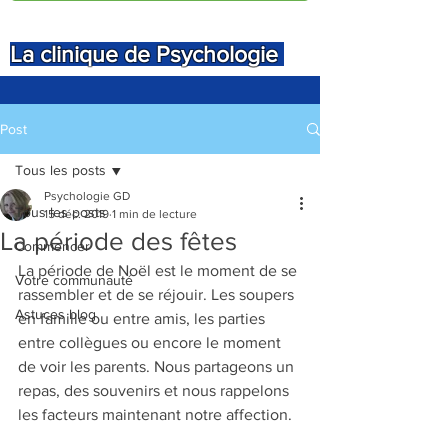
La clinique de Psychologie
Post
Tous les posts
Psychologie GD
Tous les posts
15 déc. 2019
1 min de lecture
La période des fêtes
Commencer
La période de Noël est le moment de se 
Votre communauté
rassembler et de se réjouir. Les soupers 
Astuces blog
en famille ou entre amis, les parties 
entre collègues ou encore le moment 
de voir les parents. Nous partageons un 
repas, des souvenirs et nous rappelons 
les facteurs maintenant notre affection.